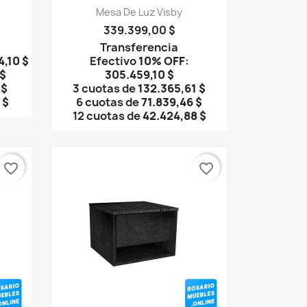
Vista rápida

Mesa De Luz Visby
339.399,00 $
Transferencia
4,10 $
Efectivo
10% OFF
:
 $
305.459,10 $
 $
3 cuotas de
132.365,61 $
 $
6 cuotas de
71.839,46 $
12 cuotas de
42.424,88 $
favorite_border
favorite_border