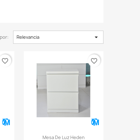

por:
Relevancia
favorite_border
favorite_border
Vista rápida

Mesa De Luz Heden