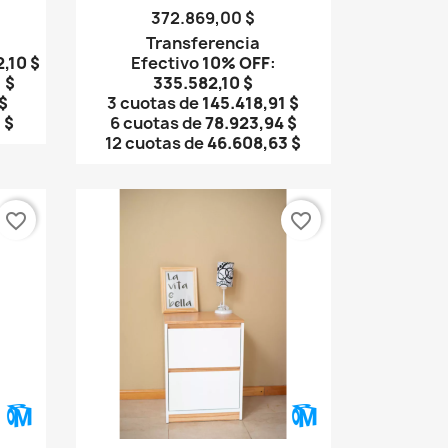
372.869,00 $
Transferencia
2,10 $
Efectivo
10% OFF
:
 $
335.582,10 $
 $
3 cuotas de
145.418,91 $
 $
6 cuotas de
78.923,94 $
12 cuotas de
46.608,63 $
favorite_border
favorite_border