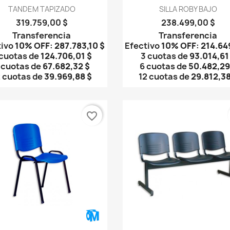
Vista rápida
Vista rápida


TANDEM TAPIZADO
SILLA ROBY BAJO
319.759,00 $
238.499,00 $
Transferencia
Transferencia
tivo
10% OFF
:
287.783,10 $
Efectivo
10% OFF
:
214.64
 cuotas de
124.706,01 $
3 cuotas de
93.014,61
 cuotas de
67.682,32 $
6 cuotas de
50.482,29
2 cuotas de
39.969,88 $
12 cuotas de
29.812,38
favorite_border