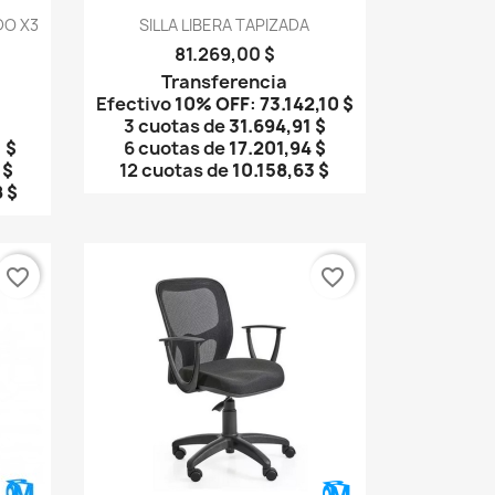
Vista rápida

DO X3
SILLA LIBERA TAPIZADA
81.269,00 $
Transferencia
Efectivo
10% OFF
:
73.142,10 $
3 cuotas de
31.694,91 $
 $
6 cuotas de
17.201,94 $
 $
12 cuotas de
10.158,63 $
 $
favorite_border
favorite_border