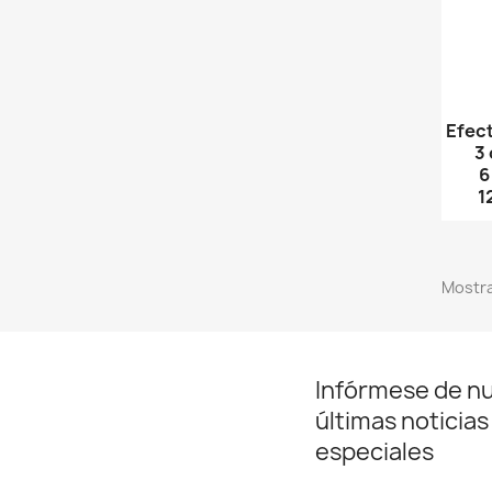
Efec
3
6
1
Mostra
Infórmese de n
últimas noticias
especiales