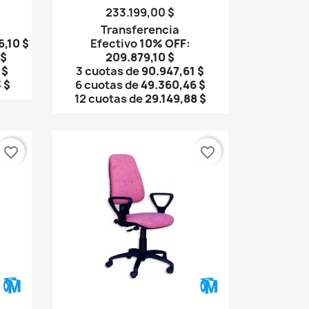
233.199,00 $
Transferencia
6,10 $
Efectivo
10% OFF
:
 $
209.879,10 $
 $
3 cuotas de
90.947,61 $
 $
6 cuotas de
49.360,46 $
12 cuotas de
29.149,88 $
favorite_border
favorite_border