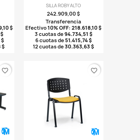
Vista rápida

SILLA ROBY ALTO
242.909,00 $
Transferencia
9,10 $
Efectivo
10% OFF
:
218.618,10 $
 $
3 cuotas de
94.734,51 $
 $
6 cuotas de
51.415,74 $
 $
12 cuotas de
30.363,63 $
favorite_border
favorite_border