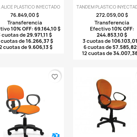
Vista rápida
Vista rápida


A ALICE PLASTICO INYECTADO
TANDEM PLASTICO INYECTA
76.849,00 $
272.059,00 $
Transferencia
Transferencia
tivo
10% OFF
:
69.164,10 $
Efectivo
10% OFF
:
3 cuotas de
29.971,11 $
244.853,10 $
 cuotas de
16.266,37 $
3 cuotas de
106.103,01
2 cuotas de
9.606,13 $
6 cuotas de
57.585,82
12 cuotas de
34.007,38
favorite_border