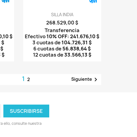
Vista rápida

SILLA INDIA
268.529,00 $
Transferencia
0,10 $
Efectivo
10% OFF
:
241.676,10 $
 $
3 cuotas de
104.726,31 $
 $
6 cuotas de
56.838,64 $
 $
12 cuotas de
33.566,13 $
1

Siguiente
2
 ello, consulte nuestra