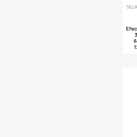
SILL
Efec
6
1