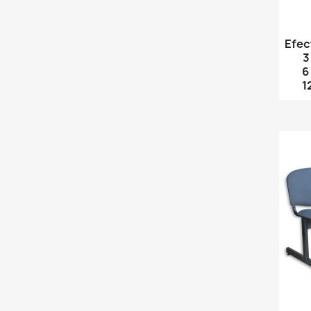
Efec
3
6
1