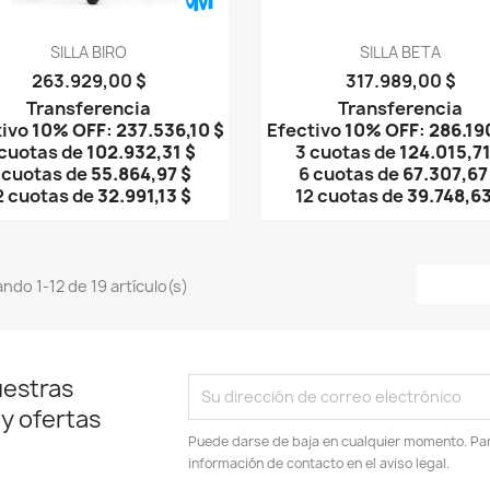
Vista rápida
Vista rápida


SILLA BIRO
SILLA BETA
263.929,00 $
317.989,00 $
Transferencia
Transferencia
tivo
10% OFF
:
237.536,10 $
Efectivo
10% OFF
:
286.19
 cuotas de
102.932,31 $
3 cuotas de
124.015,71
 cuotas de
55.864,97 $
6 cuotas de
67.307,67
2 cuotas de
32.991,13 $
12 cuotas de
39.748,63
ndo 1-12 de 19 artículo(s)
uestras
 y ofertas
Puede darse de baja en cualquier momento. Para
información de contacto en el aviso legal.