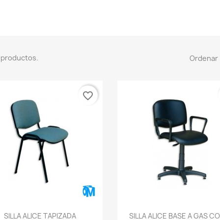
 productos.
Ordenar 
favorite_border
Vista rápida
Vista rápida


SILLA ALICE TAPIZADA
SILLA ALICE BASE A GAS CO