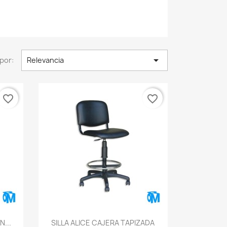

por:
Relevancia
favorite_border
favorite_border
Vista rápida

N...
SILLA ALICE CAJERA TAPIZADA