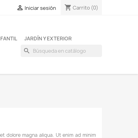
shopping_cart

Carrito
(0)
Iniciar sesión
NFANTIL
JARDÍN Y EXTERIOR
search
 et dolore magna aliqua. Ut enim ad minim