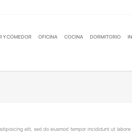
AR Y COMEDOR
OFICINA
COCINA
DORMITORIO
I
adipisicing elit, sed do eiusmod tempor incididunt ut labore