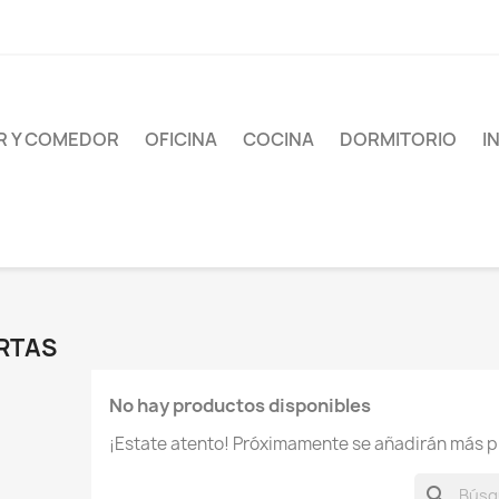
AR Y COMEDOR
OFICINA
COCINA
DORMITORIO
I
RTAS
No hay productos disponibles
¡Estate atento! Próximamente se añadirán más p
search