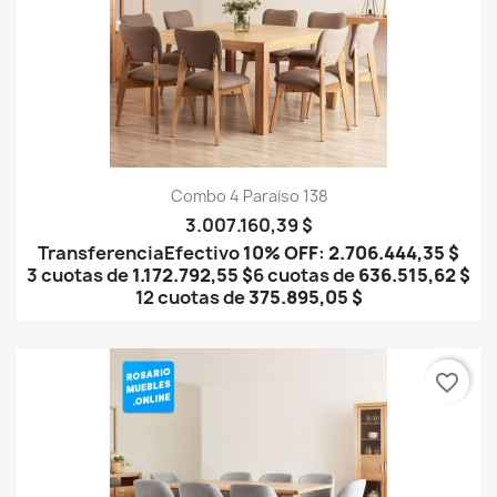
Combo 4 Paraiso 138
3.007.160,39 $
Transferencia
Efectivo
10% OFF
:
2.706.444,35 $
3 cuotas de
1.172.792,55 $
6 cuotas de
636.515,62 $
12 cuotas de
375.895,05 $
favorite_border