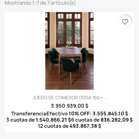
Mostrando 1-7 de 7 artículo(s)
favorite_border
JUEGO DE COMEDOR ODDA 160 +...
3.950.939,00 $
Transferencia
Efectivo
10% OFF
:
3.555.845,10 $
3 cuotas de
1.540.866,21 $
6 cuotas de
836.282,09 $
12 cuotas de
493.867,38 $