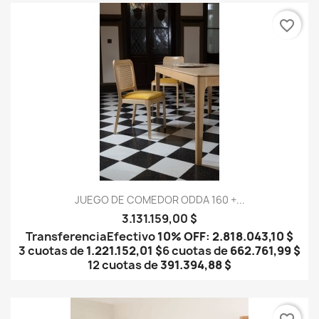
favorite_border
JUEGO DE COMEDOR ODDA 160 +...
3.131.159,00 $
Transferencia
Efectivo
10% OFF
:
2.818.043,10 $
3 cuotas de
1.221.152,01 $
6 cuotas de
662.761,99 $
12 cuotas de
391.394,88 $