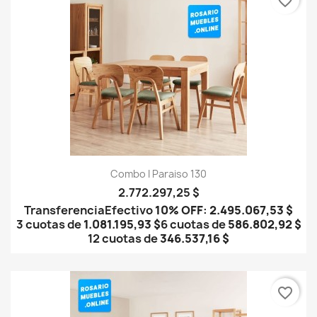
favorite_border
Combo I Paraiso 130
2.772.297,25 $
Transferencia
Efectivo
10% OFF
:
2.495.067,53 $
3 cuotas de
1.081.195,93 $
6 cuotas de
586.802,92 $
12 cuotas de
346.537,16 $
favorite_border