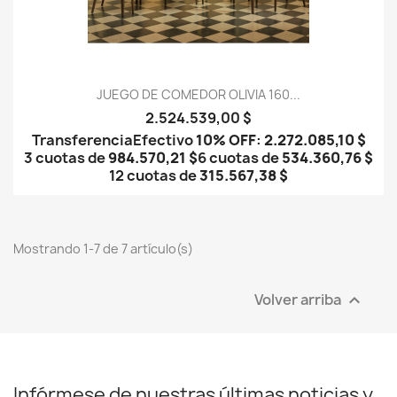
JUEGO DE COMEDOR OLIVIA 160...
2.524.539,00 $
Transferencia
Efectivo
10% OFF
:
2.272.085,10 $
3 cuotas de
984.570,21 $
6 cuotas de
534.360,76 $
12 cuotas de
315.567,38 $
Mostrando 1-7 de 7 artículo(s)
Volver arriba

Infórmese de nuestras últimas noticias y