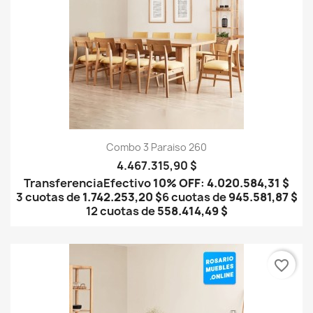
Combo 3 Paraiso 260
4.467.315,90 $
Transferencia
Efectivo
10% OFF
:
4.020.584,31 $
3 cuotas de
1.742.253,20 $
6 cuotas de
945.581,87 $
12 cuotas de
558.414,49 $
favorite_border