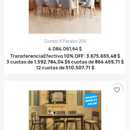
Combo 6 Paraiso 200
4.084.061,64 $
Transferencia
Efectivo
10% OFF
:
3.675.655,48 $
3 cuotas de
1.592.784,04 $
6 cuotas de
864.459,71 $
12 cuotas de
510.507,71 $
favorite_border