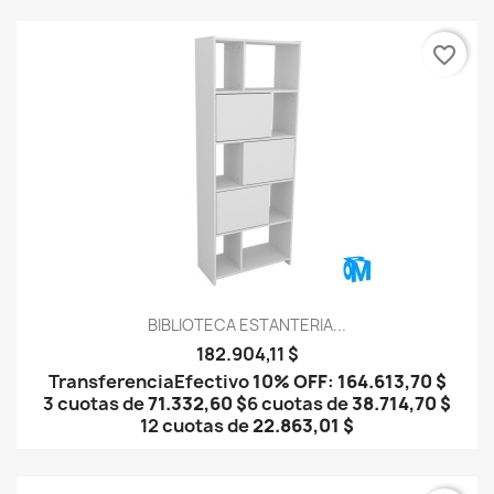
favorite_border
BIBLIOTECA ESTANTERIA...
182.904,11 $
Transferencia
Efectivo
10% OFF
:
164.613,70 $
3 cuotas de
71.332,60 $
6 cuotas de
38.714,70 $
12 cuotas de
22.863,01 $