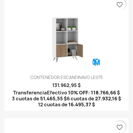
favorite_border
CONTENEDOR ESCANDINAVO LE075
131.962,95 $
Transferencia
Efectivo
10% OFF
:
118.766,66 $
3 cuotas de
51.465,55 $
6 cuotas de
27.932,16 $
12 cuotas de
16.495,37 $
favorite_border