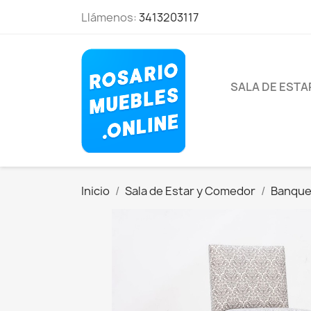
Llámenos:
3413203117
SALA DE EST
Inicio
Sala de Estar y Comedor
Banque