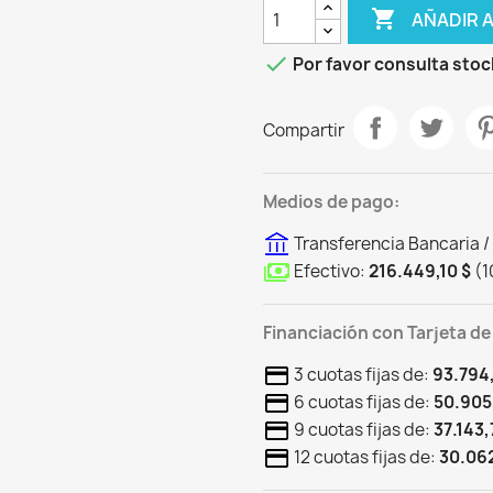

AÑADIR 

Por favor consulta stoc
Compartir
Medios de pago:
Transferencia Bancaria /
Efectivo:
216.449,10 $
(
1
Financiación con Tarjeta de
3 cuotas fijas de:
93.794,
6 cuotas fijas de:
50.905
9 cuotas fijas de:
37.143,
12 cuotas fijas de:
30.062