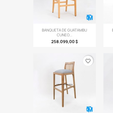
Vista rápida

BANQUETA DE GUATAMBU
CUNEO...
258.099,00 $
favorite_border