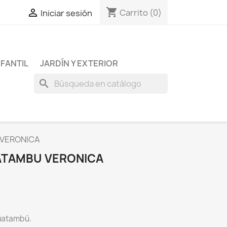
shopping_cart

Carrito
(0)
Iniciar sesión
NFANTIL
JARDÍN Y EXTERIOR
search
VERONICA
ATAMBU VERONICA
uatambú.