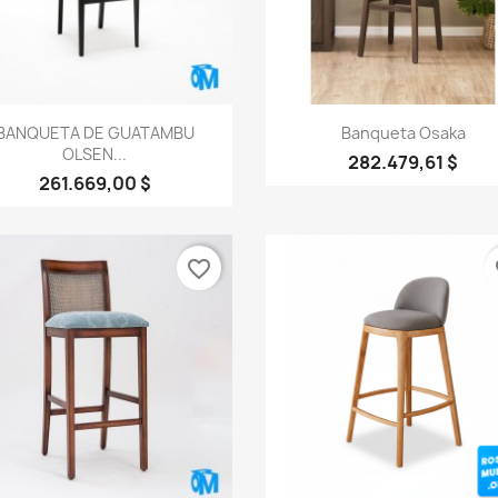
Vista rápida
Vista rápida


BANQUETA DE GUATAMBU
Banqueta Osaka
OLSEN...
282.479,61 $
261.669,00 $
favorite_border
fa