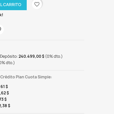
favorite_border
AL CARRITO
k!
 Depósito:
240.499,00 $
(
0
%
dto.
)
0
%
dto.
)
 Crédito Plan Cuota Simple:
61 $
,62 $
73 $
,38 $