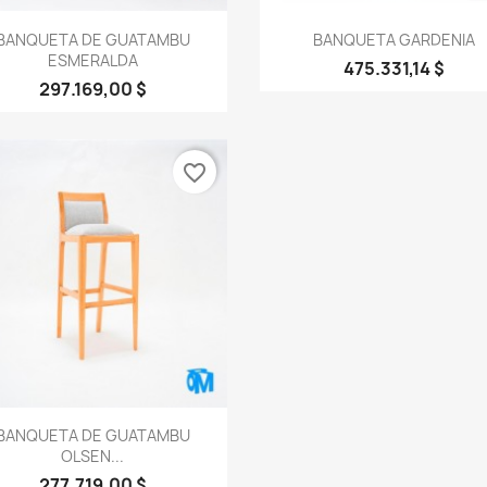
Vista rápida
Vista rápida


BANQUETA DE GUATAMBU
BANQUETA GARDENIA
ESMERALDA
475.331,14 $
297.169,00 $
favorite_border
Vista rápida

BANQUETA DE GUATAMBU
OLSEN...
277.719,00 $