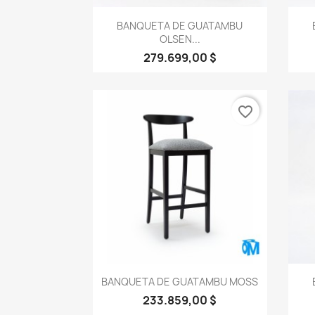
Vista rápida

BANQUETA DE GUATAMBU
OLSEN...
279.699,00 $
favorite_border
Vista rápida

BANQUETA DE GUATAMBU MOSS
233.859,00 $