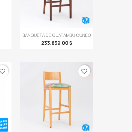
Vista rápida

BANQUETA DE GUATAMBU CUNEO
233.859,00 $
vorite_border
favorite_border