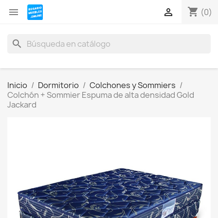
shopping_cart


(0)
search
Inicio
Dormitorio
Colchones y Sommiers
Colchón + Sommier Espuma de alta densidad Gold
Jackard