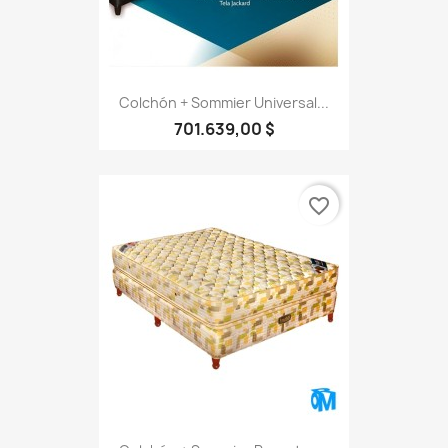
Colchón + Sommier Universal...
701.639,00 $
favorite_border