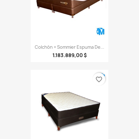
Colchón + Sommier Espuma De...
1.183.889,00 $
favorite_border