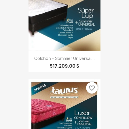
Colchón + Sommier Universal...
517.209,00 $
favorite_border