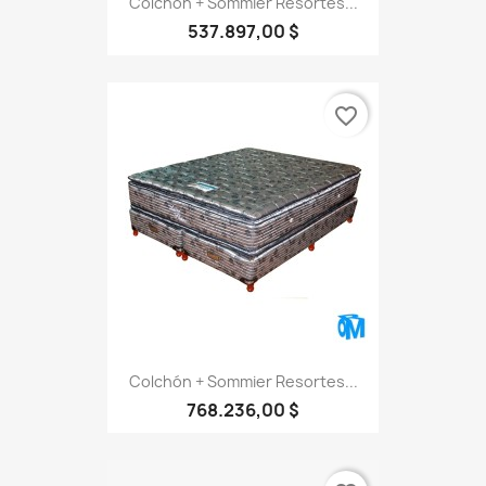
Colchón + Sommier Resortes...
537.897,00 $
favorite_border
Colchón + Sommier Resortes...
768.236,00 $