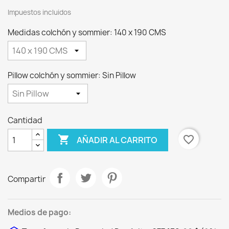
Impuestos incluidos
Medidas colchón y sommier: 140 x 190 CMS
Pillow colchón y sommier: Sin Pillow
Cantidad

favorite_border
AÑADIR AL CARRITO
Compartir
Medios de pago: