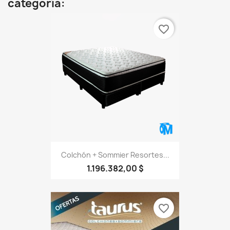
categoría:
favorite_border
Colchón + Sommier Resortes...
1.196.382,00 $
favorite_border