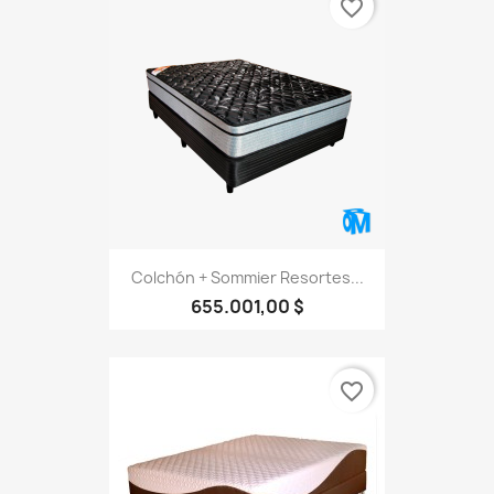
favorite_border
Colchón + Sommier Resortes...
655.001,00 $
favorite_border