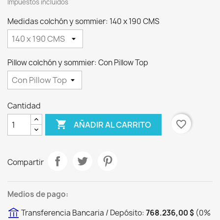
Impuestos incluidos
Medidas colchón y sommier: 140 x 190 CMS
Pillow colchón y sommier: Con Pillow Top
Cantidad

favorite_border
AÑADIR AL CARRITO
Compartir
Medios de pago:
Transferencia Bancaria / Depósito:
768.236,00 $
(
0
%