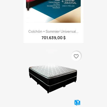
Colchón + Sommier Universal...
701.639,00 $
favorite_border