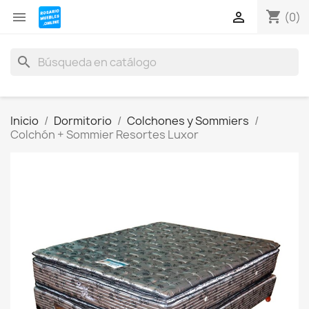
shopping_cart


(0)
search
Inicio
Dormitorio
Colchones y Sommiers
Colchón + Sommier Resortes Luxor