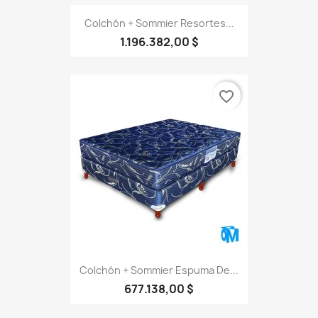
Colchón + Sommier Resortes...
1.196.382,00 $
favorite_border
Colchón + Sommier Espuma De...
677.138,00 $