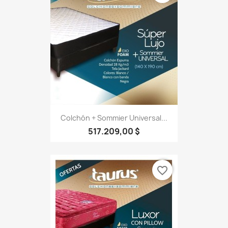
Colchón + Sommier Universal...
517.209,00 $
favorite_border