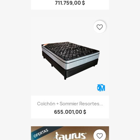
711.759,00 $
favorite_border
Colchón + Sommier Resortes...
655.001,00 $
favorite_border