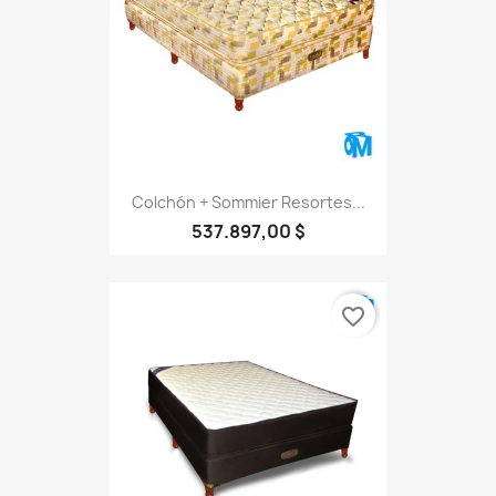
Colchón + Sommier Resortes...
537.897,00 $
favorite_border