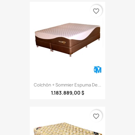
favorite_border
Colchón + Sommier Espuma De...
1.183.889,00 $
favorite_border