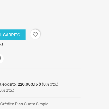
favorite_border
AL CARRITO
k!
 Depósito:
220.960,16 $
(
0
%
dto.
)
0
%
dto.
)
 Crédito Plan Cuota Simple: