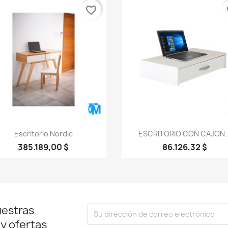
favorite_border
fa
Vista rápida
Vista rápida


Escritorio Nordic
ESCRITORIO CON CAJON..
385.189,00 $
86.126,32 $
uestras
 y ofertas