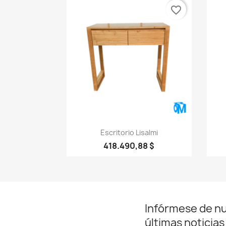
favorite_border
Vista rápida

Escritorio Lisalmi
418.490,88 $
Infórmese de n
últimas noticias