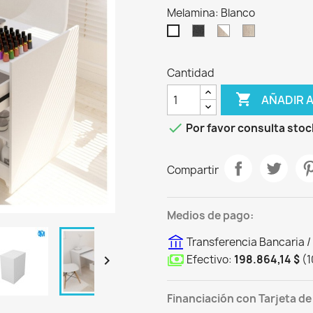
Melamina: Blanco
Sauco
Helsinki
Helsinki
Blanco
con
Blanco
Cantidad

AÑADIR 

Por favor consulta stoc
Compartir
Medios de pago:
Transferencia Bancaria /
Efectivo:
198.864,14 $
(
1

Financiación con Tarjeta de