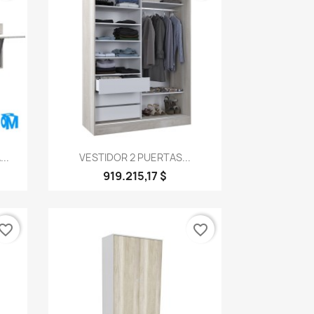
Vista rápida

..
VESTIDOR 2 PUERTAS...
919.215,17 $
vorite_border
favorite_border