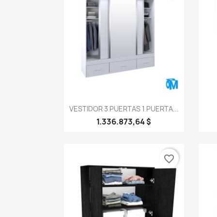
Vista rápida

VESTIDOR 3 PUERTAS 1 PUERTA...
1.336.873,64 $
favorite_border