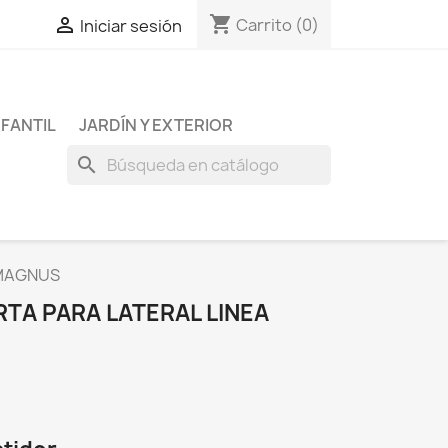
shopping_cart

Carrito
(0)
Iniciar sesión
NFANTIL
JARDÍN Y EXTERIOR
search
 MAGNUS
TA PARA LATERAL LINEA