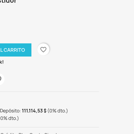
stidor
favorite_border
AL CARRITO
k!
 Depósito:
111.114,53 $
(
0
%
dto.
)
10
%
dto.
)