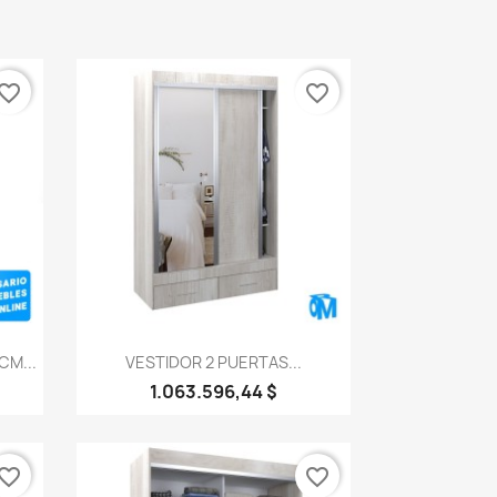
vorite_border
favorite_border
Vista rápida

CM...
VESTIDOR 2 PUERTAS...
1.063.596,44 $
vorite_border
favorite_border