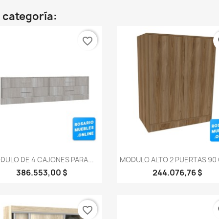
 categoría:
favorite_border
fa
Vista rápida
Vista rápida


DULO DE 4 CAJONES PARA...
MODULO ALTO 2 PUERTAS 90 
386.553,00 $
244.076,76 $
favorite_border
fa