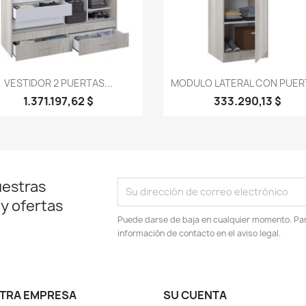
Vista rápida
Vista rápida


VESTIDOR 2 PUERTAS...
MODULO LATERAL CON PUERT
1.371.197,62 $
333.290,13 $
uestras
 y ofertas
Puede darse de baja en cualquier momento. Para
información de contacto en el aviso legal.
TRA EMPRESA
SU CUENTA