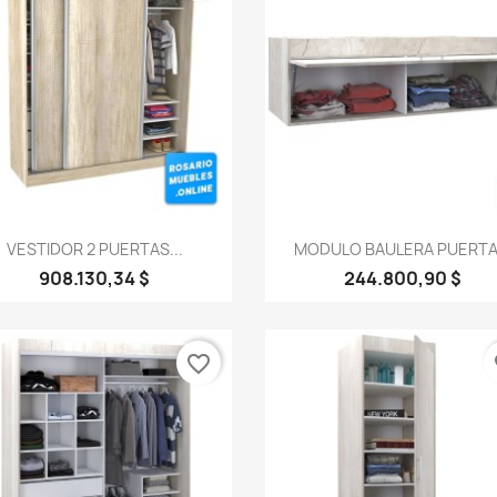
Vista rápida
Vista rápida


VESTIDOR 2 PUERTAS...
MODULO BAULERA PUERTA.
908.130,34 $
244.800,90 $
favorite_border
fa