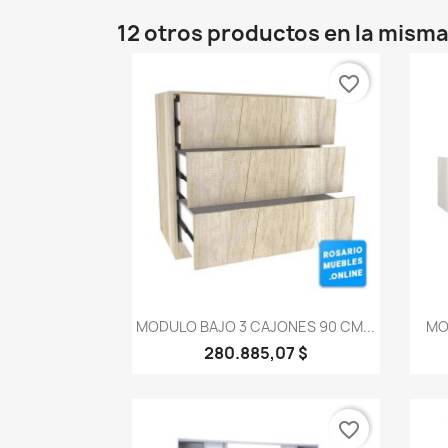
12 otros productos en la misma
favorite_border
Vista rápida

MODULO BAJO 3 CAJONES 90 CM...
MO
280.885,07 $
favorite_border