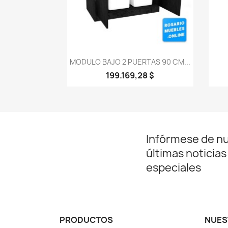
Vista rápida

MODULO BAJO 2 PUERTAS 90 CM...
199.169,28 $
Infórmese de n
últimas noticias
especiales
PRODUCTOS
NUES