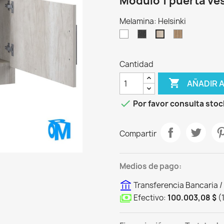
Modulo 1 puerta ve
Melamina: Helsinki
Blanco
Sauco
Scotch
Helsinki
Cantidad

AÑADIR 

Por favor consulta stoc
Compartir
Medios de pago:
Transferencia Bancaria /
Efectivo:
100.003,08 $
(