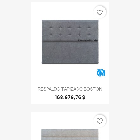
favorite_border
RESPALDO TAPIZADO BOSTON
168.979,76 $
favorite_border