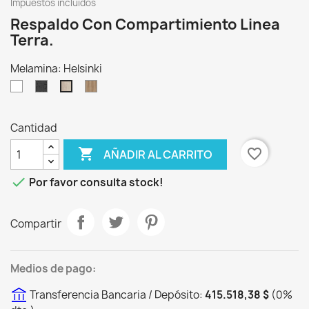
Impuestos incluidos
Respaldo Con Compartimiento Linea
Terra.
Melamina: Helsinki
Blanco
Sauco
Scotch
Helsinki
Cantidad

favorite_border
AÑADIR AL CARRITO

Por favor consulta stock!
Compartir
Medios de pago:
Transferencia Bancaria / Depósito:
415.518,38 $
(
0
%