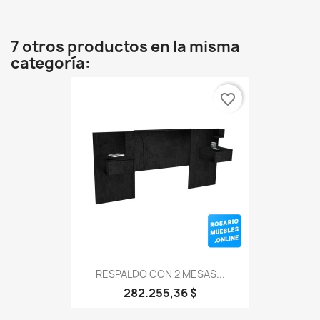
7 otros productos en la misma
categoría:
favorite_border
RESPALDO CON 2 MESAS...
282.255,36 $