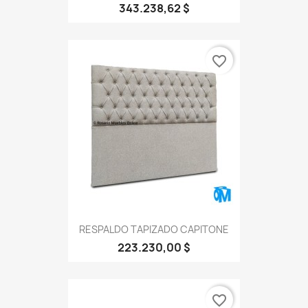
343.238,62 $
favorite_border
RESPALDO TAPIZADO CAPITONE
223.230,00 $
favorite_border