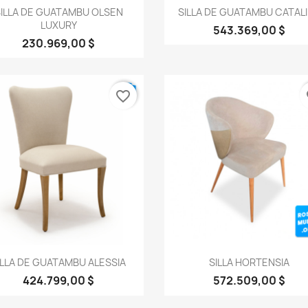
Vista rápida
Vista rápida


ILLA DE GUATAMBU OLSEN
SILLA DE GUATAMBU CATAL
LUXURY
543.369,00 $
230.969,00 $
favorite_border
fa
Vista rápida
Vista rápida


ILLA DE GUATAMBU ALESSIA
SILLA HORTENSIA
424.799,00 $
572.509,00 $