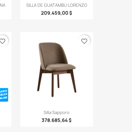
Vista rápida

INA
SILLA DE GUATAMBU LORENZO
209.459,00 $
vorite_border
favorite_border
Vista rápida

Silla Sapporo
378.685,64 $