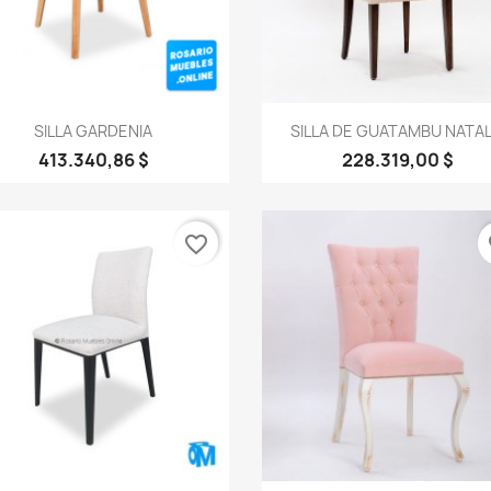
Vista rápida
Vista rápida


SILLA GARDENIA
SILLA DE GUATAMBU NATAL
413.340,86 $
228.319,00 $
favorite_border
fa