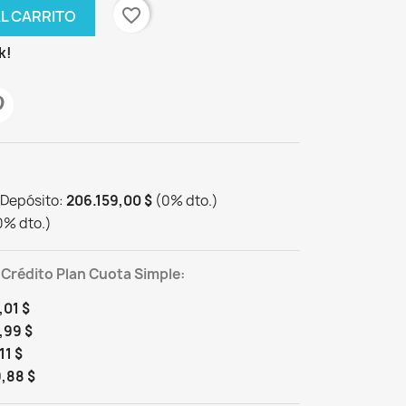
favorite_border
AL CARRITO
k!
 Depósito:
206.159,00 $
(
0
%
dto.
)
0
%
dto.
)
 Crédito Plan Cuota Simple:
,01 $
,99 $
11 $
,88 $