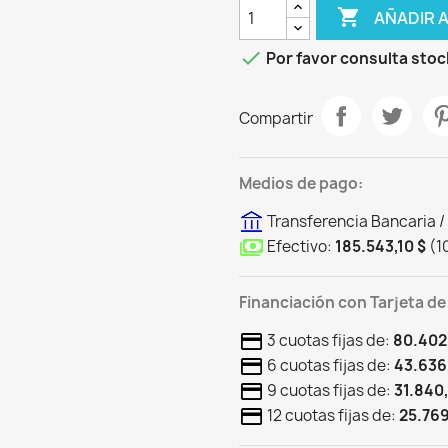

AÑADIR 

Por favor consulta stoc
Compartir
Medios de pago:
Transferencia Bancaria /
Efectivo:
185.543,10 $
(
1
Financiación con Tarjeta de
3 cuotas fijas de:
80.402
6 cuotas fijas de:
43.636
9 cuotas fijas de:
31.840,
12 cuotas fijas de:
25.769