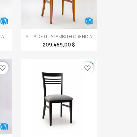
Vista rápida

IA
SILLA DE GUATAMBU FLORENCIA
209.459,00 $
vorite_border
favorite_border