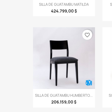
Vista rápida

SILLA DE GUATAMBU MATILDA
S
424.799,00 $
favorite_border
Vista rápida

SILLA DE GUATAMBU HUMBERTO...
S
206.159,00 $