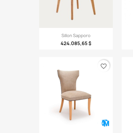
Vista rápida

Sillon Sapporo
424.085,65 $
favorite_border