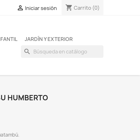
shopping_cart

Carrito
(0)
Iniciar sesión
NFANTIL
JARDÍN Y EXTERIOR
search
MBU HUMBERTO
uatambú.