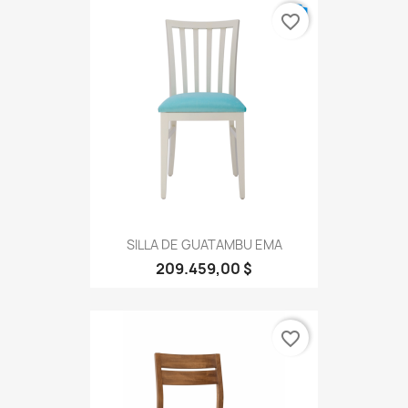
favorite_border
SILLA DE GUATAMBU EMA
209.459,00 $
favorite_border