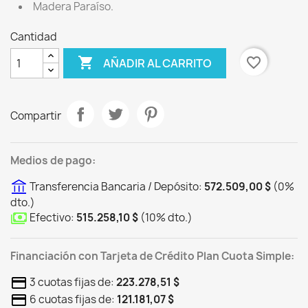
Madera Paraíso.
Cantidad

favorite_border
AÑADIR AL CARRITO
Compartir
Medios de pago:
Transferencia Bancaria / Depósito:
572.509,00 $
(
0
%
dto.
)
Efectivo:
515.258,10 $
(
10
%
dto.
)
Financiación con Tarjeta de Crédito Plan Cuota Simple:
3 cuotas fijas de:
223.278,51 $
6 cuotas fijas de:
121.181,07 $