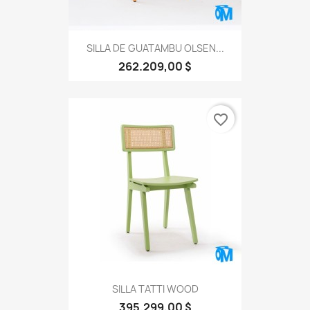
SILLA DE GUATAMBU OLSEN...
262.209,00 $
favorite_border
SILLA TATTI WOOD
395.299,00 $