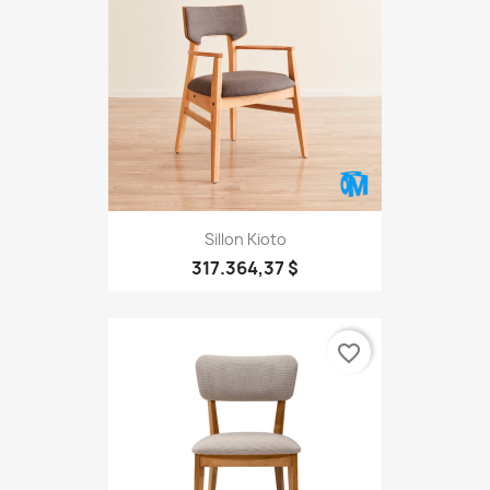
Sillon Kioto
317.364,37 $
favorite_border