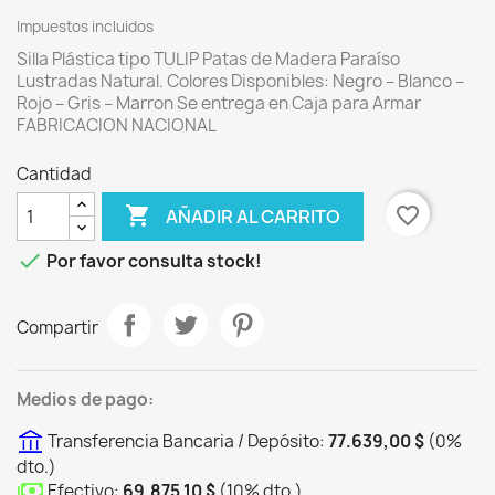
Impuestos incluidos
Silla Plástica tipo TULIP Patas de Madera Paraíso
Lustradas Natural. Colores Disponibles: Negro – Blanco –
Rojo – Gris – Marron Se entrega en Caja para Armar
FABRICACION NACIONAL
Cantidad

favorite_border
AÑADIR AL CARRITO

Por favor consulta stock!
Compartir
Medios de pago:
Transferencia Bancaria / Depósito:
77.639,00 $
(
0
%
dto.
)
Efectivo:
69.875,10 $
(
10
%
dto.
)