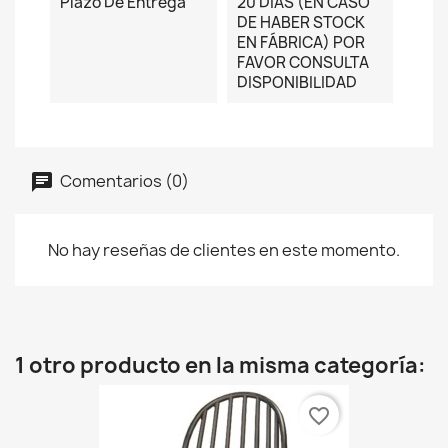
Plazo De Entrega
20 DÍAS (EN CASO
DE HABER STOCK
EN FÁBRICA) POR
FAVOR CONSULTA
DISPONIBILIDAD
Comentarios (0)
No hay reseñas de clientes en este momento.
1 otro producto en la misma categoría:
favorite_border