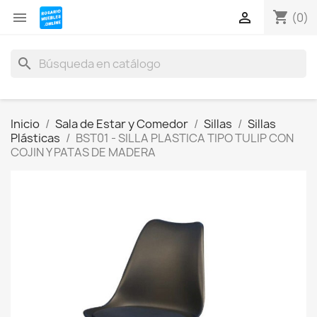
shopping_cart


(0)
search
Inicio
Sala de Estar y Comedor
Sillas
Sillas
Plásticas
BST01 - SILLA PLASTICA TIPO TULIP CON
COJIN Y PATAS DE MADERA