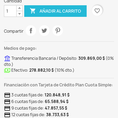
Cantidad

favorite_border
AÑADIR AL CARRITO
Compartir
Medios de pago:
Transferencia Bancaria / Depósito:
309.869,00 $
(
0
%
dto.
)
Efectivo:
278.882,10 $
(
10
%
dto.
)
Financiación con Tarjeta de Crédito Plan Cuota Simple:
3 cuotas fijas de:
120.848,91 $
6 cuotas fijas de:
65.588,94 $
9 cuotas fijas de:
47.857,55 $
12 cuotas fijas de:
38.733,63 $