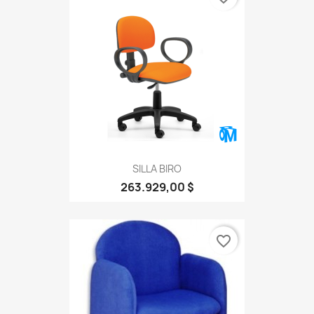
SILLA BIRO
263.929,00 $
favorite_border