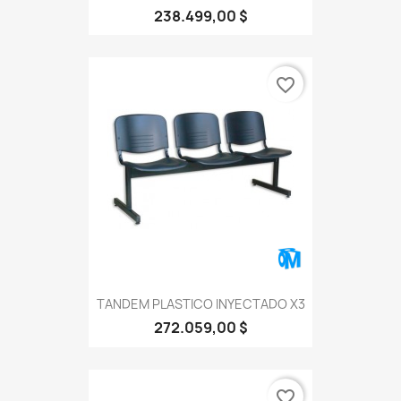
238.499,00 $
favorite_border
TANDEM PLASTICO INYECTADO X3
272.059,00 $
favorite_border