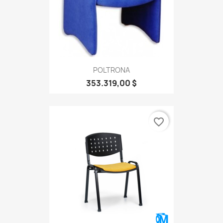
POLTRONA
353.319,00 $
favorite_border