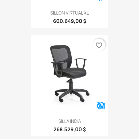
SILLON VIRTUAL XL
600.649,00 $
favorite_border
SILLA INDIA
268.529,00 $