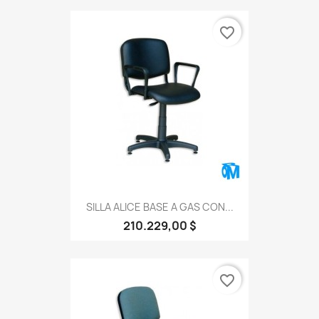
favorite_border
SILLA ALICE BASE A GAS CON...
210.229,00 $
favorite_border