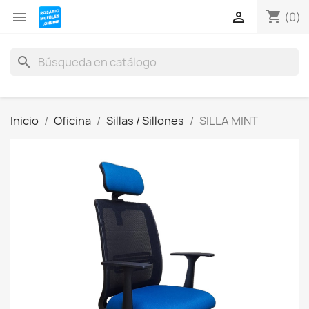
shopping_cart


(0)
search
Inicio
Oficina
Sillas / Sillones
SILLA MINT