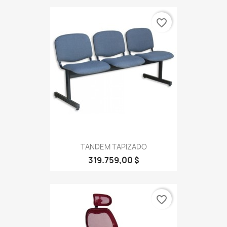
favorite_border
TANDEM TAPIZADO
319.759,00 $
favorite_border