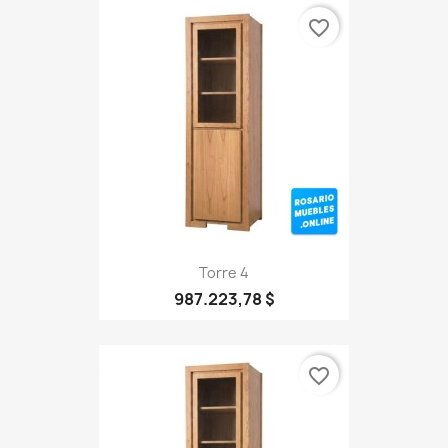
favorite_border
Torre 4
987.223,78 $
favorite_border