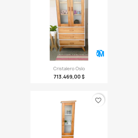
Cristalero Oslo
713.469,00 $
favorite_border