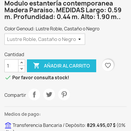
Modulo estantería contemporanea
Madera Paraiso. MEDIDAS Largo: 0.59
m. Profundidad: 0.44 m. Alto: 1.90 m..
Color Genoud: Lustre Roble, Castaño o Negro
Cantidad

favorite_border
AÑADIR AL CARRITO

Por favor consulta stock!
Compartir
Medios de pago:
Transferencia Bancaria / Depósito:
829.495,07 $
(
0
%