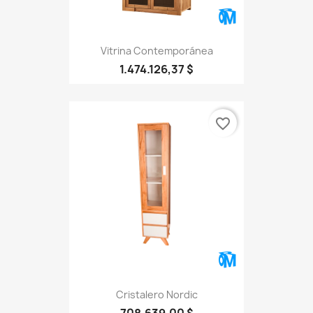
Vitrina Contemporánea
1.474.126,37 $
favorite_border
Cristalero Nordic
708.639,00 $