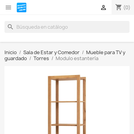
shopping_cart


(0)
search
Inicio
Sala de Estar y Comedor
Mueble para TV y
guardado
Torres
Modulo estantería