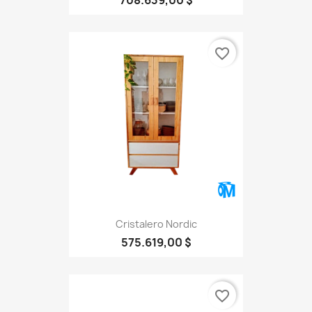
favorite_border
Cristalero Nordic
575.619,00 $
favorite_border