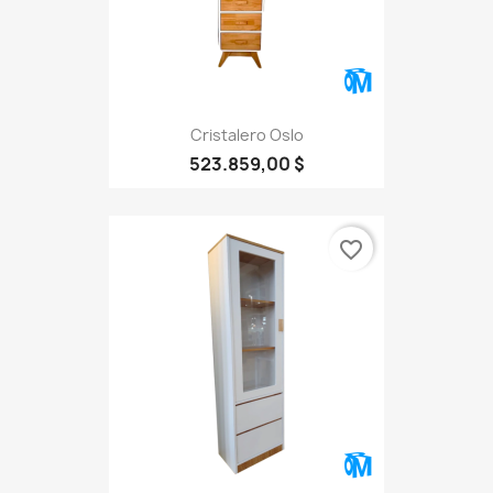
Cristalero Oslo
523.859,00 $
favorite_border