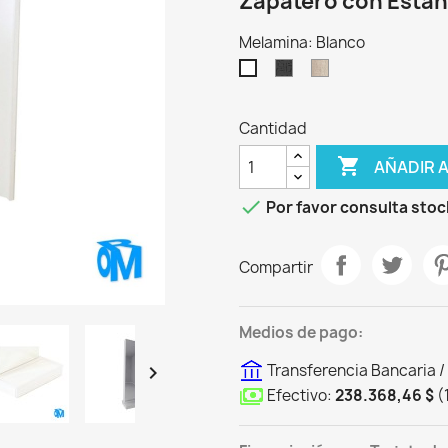
Zapatero con Estant
Melamina: Blanco
Sauco
Helsinki
Blanco
Cantidad

AÑADIR 

Por favor consulta stoc
Compartir
Medios de pago:
Transferencia Bancaria /

Efectivo:
238.368,46 $
(