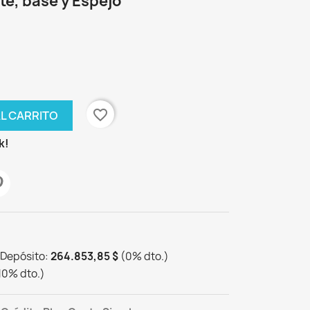
e, base y Espejo
favorite_border
AL CARRITO
k!
 Depósito:
264.853,85 $
(
0
%
dto.
)
10
%
dto.
)