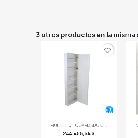
3 otros productos en la misma 
favorite_border
Vista rápida

MUEBLE DE GUARDADO O...
244.455,54 $