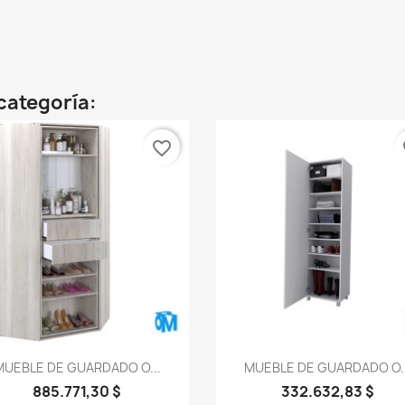
categoría:
favorite_border
fa
Vista rápida
Vista rápida


MUEBLE DE GUARDADO O...
MUEBLE DE GUARDADO O..
885.771,30 $
332.632,83 $