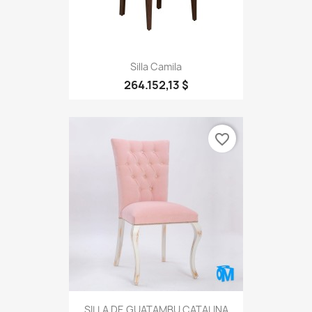
Silla Camila
264.152,13 $
favorite_border
SILLA DE GUATAMBU CATALINA