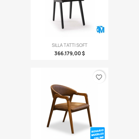
SILLA TATTI SOFT
366.179,00 $
favorite_border