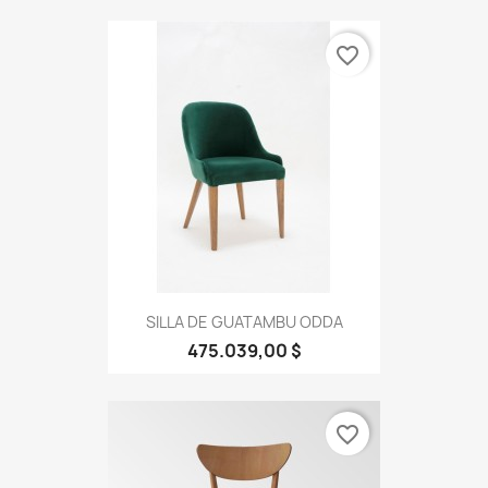
favorite_border
SILLA DE GUATAMBU ODDA
475.039,00 $
favorite_border