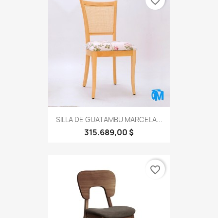
favorite_border
SILLA DE GUATAMBU MARCELA...
315.689,00 $
favorite_border