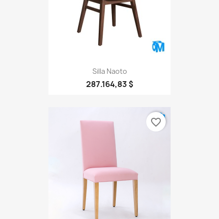
Silla Naoto
287.164,83 $
favorite_border