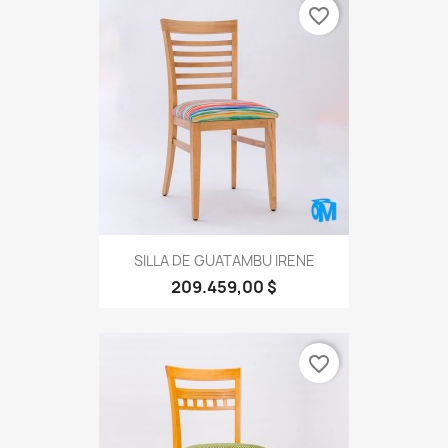
favorite_border
SILLA DE GUATAMBU IRENE
209.459,00 $
favorite_border