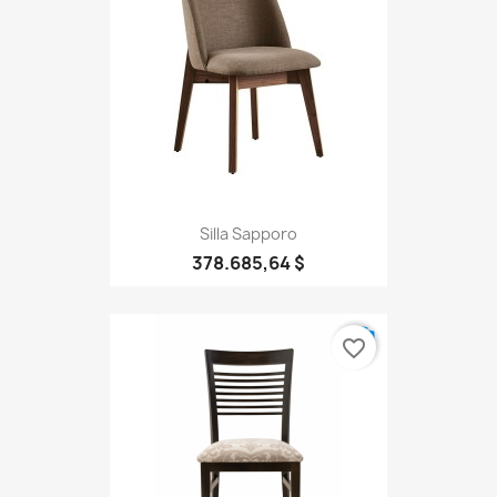
Silla Sapporo
378.685,64 $
favorite_border