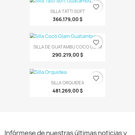
favorite_border
SILLA TATTI SOFT
366.179,00 $
favorite_border
SILLA DE GUATAMBU COCO GLAM
290.219,00 $
favorite_border
SILLA ORQUIDEA
481.269,00 $
Infórmese de nuestras últimas noticias y