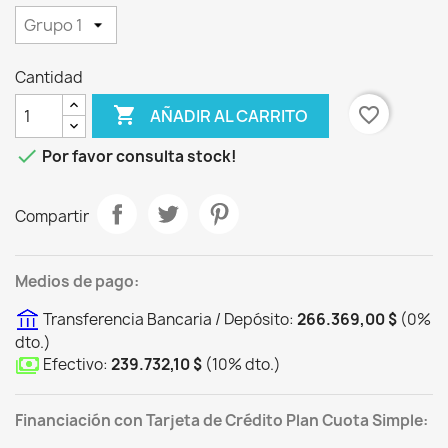
Cantidad

favorite_border
AÑADIR AL CARRITO

Por favor consulta stock!
Compartir
Medios de pago:
Transferencia Bancaria / Depósito:
266.369,00 $
(
0
%
dto.
)
Efectivo:
239.732,10 $
(
10
%
dto.
)
Financiación con Tarjeta de Crédito Plan Cuota Simple: