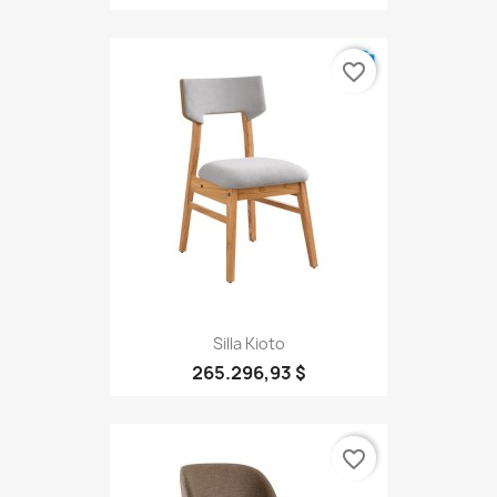
favorite_border
Silla Kioto
265.296,93 $
favorite_border