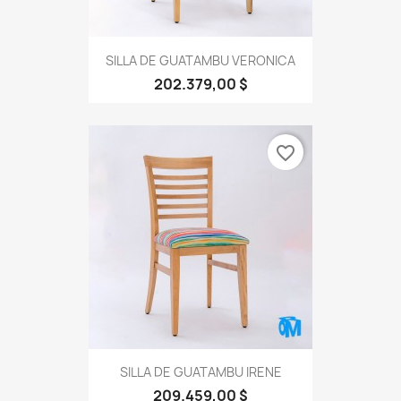
SILLA DE GUATAMBU VERONICA
202.379,00 $
favorite_border
SILLA DE GUATAMBU IRENE
209.459,00 $