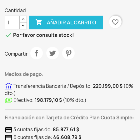
Cantidad

favorite_border
AÑADIR AL CARRITO

Por favor consulta stock!
Compartir
Medios de pago:
Transferencia Bancaria / Depósito:
220.199,00 $
(
0
%
dto.
)
Efectivo:
198.179,10 $
(
10
%
dto.
)
Financiación con Tarjeta de Crédito Plan Cuota Simple:
3 cuotas fijas de:
85.877,61 $
6 cuotas fijas de:
46.608,79 $