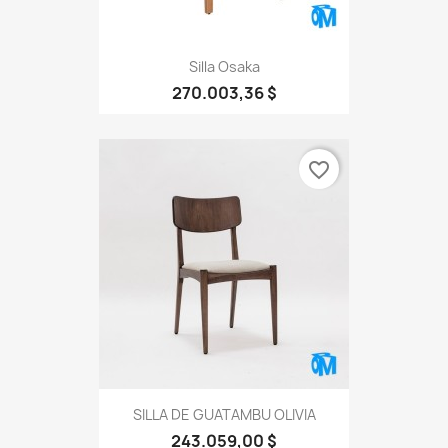
Silla Osaka
270.003,36 $
favorite_border
SILLA DE GUATAMBU OLIVIA
243.059,00 $