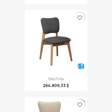
favorite_border
Silla Frida
264.809,33 $
favorite_border