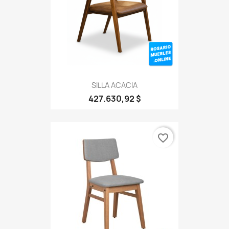
SILLA ACACIA
427.630,92 $
favorite_border