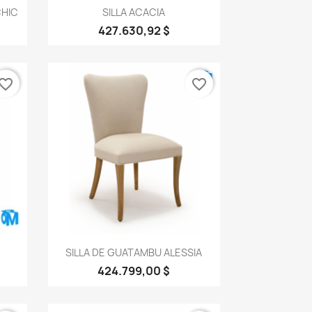
Vista rápida

CHIC
SILLA ACACIA
427.630,92 $
vorite_border
favorite_border
Vista rápida

SILLA DE GUATAMBU ALESSIA
424.799,00 $