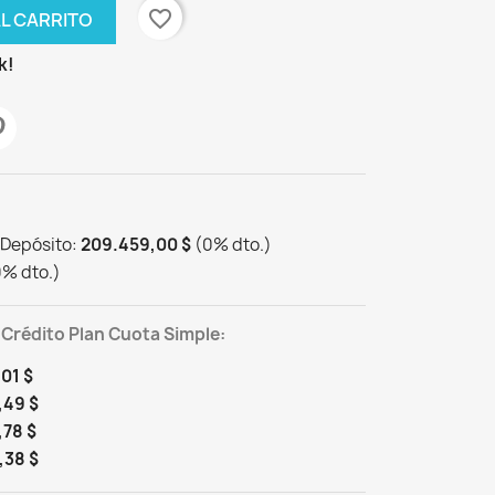
favorite_border
AL CARRITO
k!
 Depósito:
209.459,00 $
(
0
%
dto.
)
0
%
dto.
)
 Crédito Plan Cuota Simple:
01 $
,49 $
,78 $
,38 $