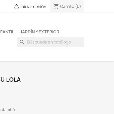
shopping_cart

Carrito
(0)
Iniciar sesión
NFANTIL
JARDÍN Y EXTERIOR
search
BU LOLA
uatambú.