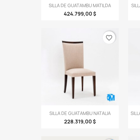
Vista rápida

SILLA DE GUATAMBU MATILDA
SIL
424.799,00 $
favorite_border
Vista rápida

SILLA DE GUATAMBU NATALIA
SIL
228.319,00 $