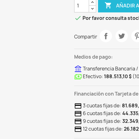

AÑADIR 

Por favor consulta stoc
Compartir
Medios de pago:
Transferencia Bancaria /
Efectivo:
188.513,10 $
(
1
Financiación con Tarjeta de
3 cuotas fijas de:
81.689,
6 cuotas fijas de:
44.335
9 cuotas fijas de:
32.349
12 cuotas fijas de:
26.182