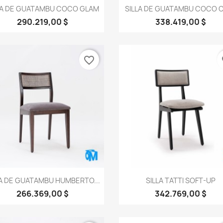
Vista rápida
Vista rápida


LA DE GUATAMBU COCO GLAM
SILLA DE GUATAMBU COCO 
290.219,00 $
338.419,00 $
favorite_border
fa
Vista rápida
Vista rápida


LA DE GUATAMBU HUMBERTO...
SILLA TATTI SOFT-UP
266.369,00 $
342.769,00 $