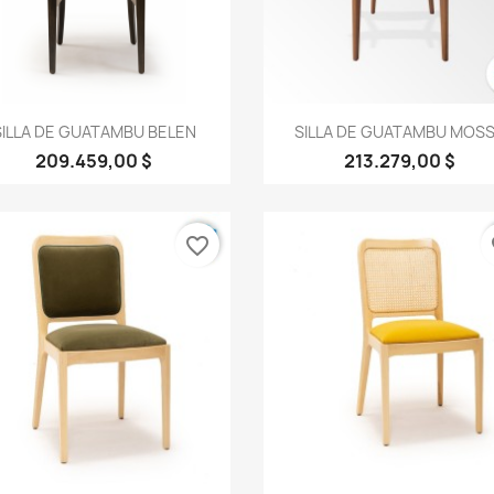
Vista rápida
Vista rápida


SILLA DE GUATAMBU BELEN
SILLA DE GUATAMBU MOSS 
209.459,00 $
213.279,00 $
favorite_border
fa