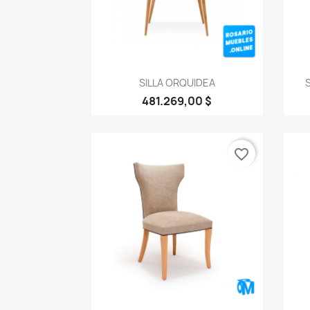
Vista rápida

SILLA ORQUIDEA
481.269,00 $
favorite_border