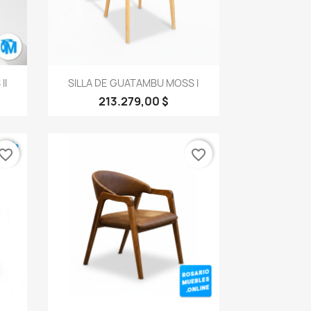
Vista rápida

II
SILLA DE GUATAMBU MOSS I
213.279,00 $
vorite_border
favorite_border